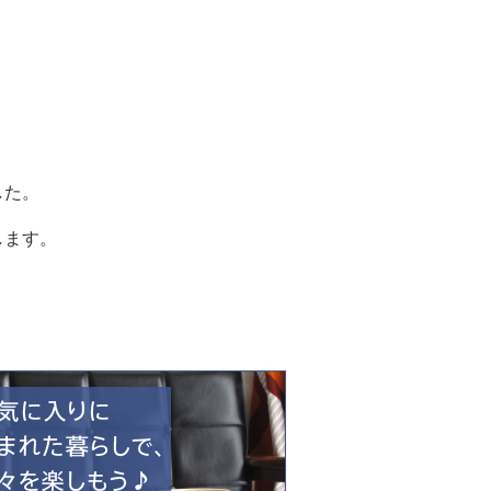
した。
します。